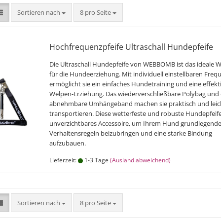
Sortieren nach
pro Seite
Sortieren nach
8 pro Seite
Hochfrequenzpfeife Ultraschall Hundepfeife
Die Ultraschall Hundepfeife von WEBBOMB ist das ideale 
für die Hundeerziehung. Mit individuell einstellbaren Fre
ermöglicht sie ein einfaches Hundetraining und eine effekt
Welpen-Erziehung. Das wiederverschließbare Polybag und
abnehmbare Umhängeband machen sie praktisch und leic
transportieren. Diese wetterfeste und robuste Hundepfeife 
unverzichtbares Accessoire, um Ihrem Hund grundlegend
Verhaltensregeln beizubringen und eine starke Bindung
aufzubauen.
Lieferzeit:
1-3 Tage
(Ausland abweichend)
Sortieren nach
pro Seite
Sortieren nach
8 pro Seite