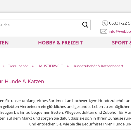
Suche...
06331-22 5
info@webbo
TEN
HOBBY & FREIZEIT
SPORT 
»
»
»
Tierzubehör
HAUSTIERWELT
Hundezubehör & Katzenbedarf
für Hunde & Katzen
en Sie unser umfangreiches Sortiment an hochwertigem Hundezubehör und Ka
n geliebten Vierbeinern ein glückliches und gesundes Leben zu ermöglichen
lzeugen bis hin zu bequemen Betten, Pflegeprodukten und Zubehör für Hun
en auf dem Markt und sorgen Sie dafür, dass sie sich in Ihrem Zuhause ru
und entdecken Sie, wie Sie die Bedürfnisse Ihrer Hunde un