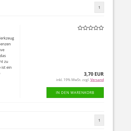
1
Werkzeug
quenzen
ive
 das
ht zu
ist ein
e
3,70 EUR
inkl. 19% MwSt. zzgl.
Versand
IN DEN WARENKORB
1