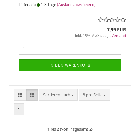
Lieferzeit:
1-3 Tage
(Ausland abweichend)
7,99 EUR
inkl. 19% MwSt. zzgl.
Versand
IN DEN WARENKORB
Sortieren nach
pro Seite
Sortieren nach
8 pro Seite
1
1
bis
2
(von insgesamt
2
)