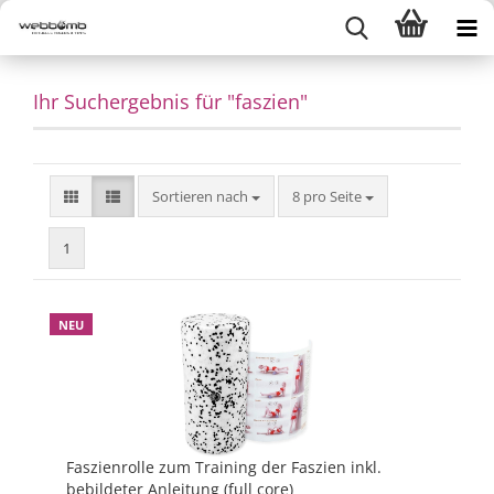
Ihr Suchergebnis für "faszien"
Sortieren nach
pro Seite
Sortieren nach
8 pro Seite
1
NEU
Faszienrolle zum Training der Faszien inkl.
bebildeter Anleitung (full core)